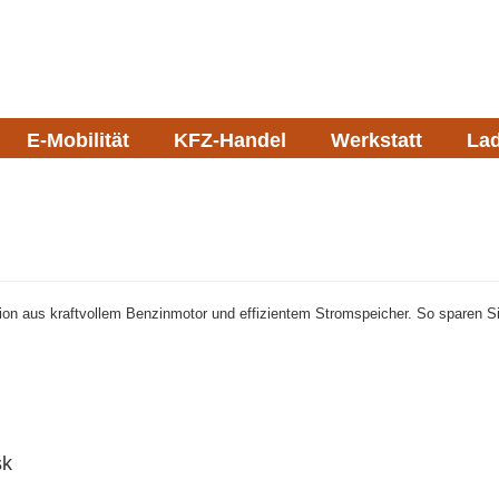
E-Mobilität
KFZ-Handel
Werkstatt
Lad
n aus kraftvollem Benzinmotor und effizientem Stromspeicher. So sparen Sie
sk